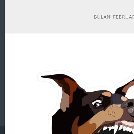
BULAN:
FEBRUAR