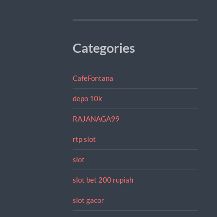
Categories
CafeFontana
depo 10k
RAJANAGA99
rtp slot
slot
slot bet 200 rupiah
slot gacor