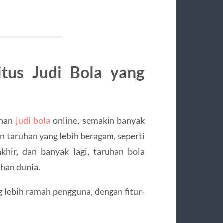
itus Judi Bola yang
uhan
judi bola
online, semakin banyak
an taruhan yang lebih beragam, seperti
khir, dan banyak lagi, taruhan bola
ahan dunia.
g lebih ramah pengguna, dengan fitur-