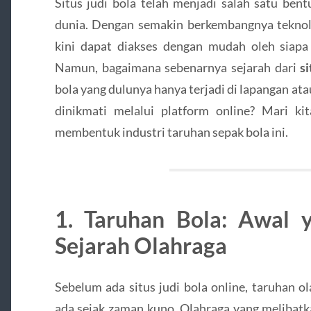
Situs judi bola telah menjadi salah satu bent
dunia. Dengan semakin berkembangnya teknolo
kini dapat diakses dengan mudah oleh siapa 
Namun, bagaimana sebenarnya sejarah dari
si
bola yang dulunya hanya terjadi di lapangan atau
dinikmati melalui platform online? Mari kit
membentuk industri taruhan sepak bola ini.
1. Taruhan Bola: Awal 
Sejarah Olahraga
Sebelum ada situs judi bola online, taruhan
ada sejak zaman kuno. Olahraga yang melibatk