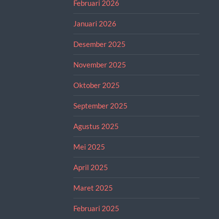
Februari 2026
Januari 2026
Desember 2025
November 2025
Oktober 2025
September 2025
Agustus 2025
Mei 2025
April 2025
Maret 2025
Februari 2025