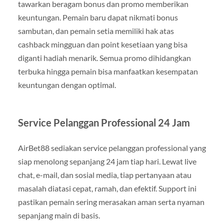
tawarkan beragam bonus dan promo memberikan
keuntungan. Pemain baru dapat nikmati bonus
sambutan, dan pemain setia memiliki hak atas
cashback mingguan dan point kesetiaan yang bisa
diganti hadiah menarik. Semua promo dihidangkan
terbuka hingga pemain bisa manfaatkan kesempatan
keuntungan dengan optimal.
Service Pelanggan Professional 24 Jam
AirBet88 sediakan service pelanggan professional yang
siap menolong sepanjang 24 jam tiap hari. Lewat live
chat, e-mail, dan sosial media, tiap pertanyaan atau
masalah diatasi cepat, ramah, dan efektif. Support ini
pastikan pemain sering merasakan aman serta nyaman
sepanjang main di basis.