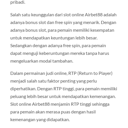
pribadi.
Salah satu keunggulan dari slot online Airbet88 adalah
adanya bonus slot dan free spin yang menarik. Dengan
adanya bonus slot, para pemain memiliki kesempatan
untuk mendapatkan keuntungan lebih besar.
Sedangkan dengan adanya free spin, para pemain
dapat menguji keberuntungan mereka tanpa harus
mengeluarkan modal tambahan.
Dalam permainan judi online, RTP (Return to Player)
menjadi salah satu faktor penting yang perlu
diperhatikan. Dengan RTP tinggi, para pemain memiliki
peluang lebih besar untuk mendapatkan kemenangan.
Slot online Airbet88 menjamin RTP tinggi sehingga
para pemain akan merasa puas dengan hasil
kemenangan yang didapatkan.