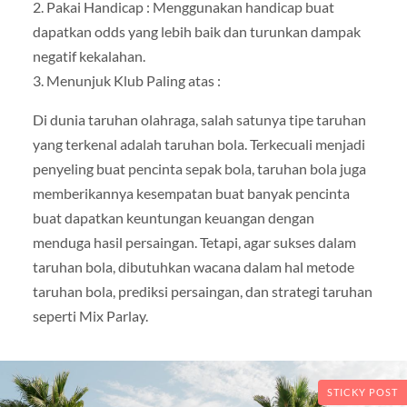
2. Pakai Handicap : Menggunakan handicap buat
dapatkan odds yang lebih baik dan turunkan dampak
negatif kekalahan.
3. Menunjuk Klub Paling atas :
Di dunia taruhan olahraga, salah satunya tipe taruhan
yang terkenal adalah taruhan bola. Terkecuali menjadi
penyeling buat pencinta sepak bola, taruhan bola juga
memberikannya kesempatan buat banyak pencinta
buat dapatkan keuntungan keuangan dengan
menduga hasil persaingan. Tetapi, agar sukses dalam
taruhan bola, dibutuhkan wacana dalam hal metode
taruhan bola, prediksi persaingan, dan strategi taruhan
seperti Mix Parlay.
STICKY POST