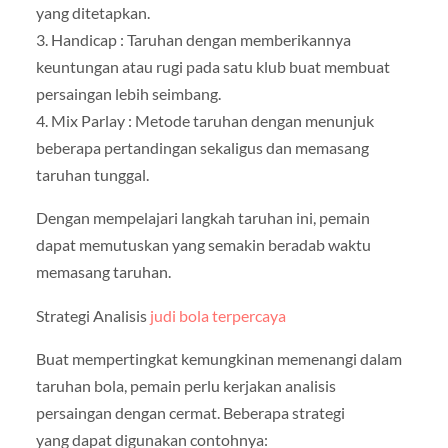
yang ditetapkan.
3. Handicap : Taruhan dengan memberikannya
keuntungan atau rugi pada satu klub buat membuat
persaingan lebih seimbang.
4. Mix Parlay : Metode taruhan dengan menunjuk
beberapa pertandingan sekaligus dan memasang
taruhan tunggal.
Dengan mempelajari langkah taruhan ini, pemain
dapat memutuskan yang semakin beradab waktu
memasang taruhan.
Strategi Analisis
judi bola terpercaya
Buat mempertingkat kemungkinan memenangi dalam
taruhan bola, pemain perlu kerjakan analisis
persaingan dengan cermat. Beberapa strategi
yang dapat digunakan contohnya: