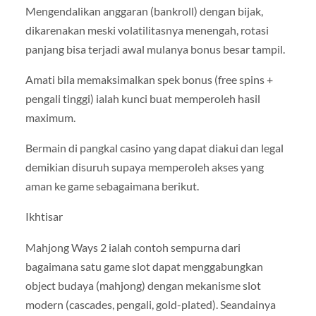
Mengendalikan anggaran (bankroll) dengan bijak,
dikarenakan meski volatilitasnya menengah, rotasi
panjang bisa terjadi awal mulanya bonus besar tampil.
Amati bila memaksimalkan spek bonus (free spins +
pengali tinggi) ialah kunci buat memperoleh hasil
maximum.
Bermain di pangkal casino yang dapat diakui dan legal
demikian disuruh supaya memperoleh akses yang
aman ke game sebagaimana berikut.
Ikhtisar
Mahjong Ways 2 ialah contoh sempurna dari
bagaimana satu game slot dapat menggabungkan
object budaya (mahjong) dengan mekanisme slot
modern (cascades, pengali, gold-plated). Seandainya