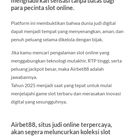
menghadirkan sensasi tanpa batas bagi
para pecinta slot online.
Platform ini membuktikan bahwa dunia judi digital
dapat menjadi tempat yang menyenangkan, aman, dan
penuh peluang selama dikelola dengan bijak.
Jika kamu mencari pengalaman slot online yang
menggabungkan teknologi mutakhir, RTP tinggi, serta
peluang jackpot besar, maka Airbet88 adalah
jawabannya.
Tahun 2025 menjadi saat yang tepat untuk mulai
menjelajahi game slot terbaru dan merasakan inovasi
digital yang sesungguhnya.
Airbet88, situs judi online terpercaya,
akan segera meluncurkan koleksi slot