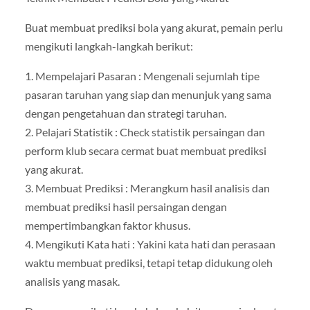
Buat membuat prediksi bola yang akurat, pemain perlu
mengikuti langkah-langkah berikut:
1. Mempelajari Pasaran : Mengenali sejumlah tipe
pasaran taruhan yang siap dan menunjuk yang sama
dengan pengetahuan dan strategi taruhan.
2. Pelajari Statistik : Check statistik persaingan dan
perform klub secara cermat buat membuat prediksi
yang akurat.
3. Membuat Prediksi : Merangkum hasil analisis dan
membuat prediksi hasil persaingan dengan
mempertimbangkan faktor khusus.
4. Mengikuti Kata hati : Yakini kata hati dan perasaan
waktu membuat prediksi, tetapi tetap didukung oleh
analisis yang masak.