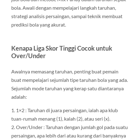
bola. Awali dengan mempelajari langkah taruhan,
strategi analisis persaingan, sampai teknik membuat
prediksi bola yang akurat.
Kenapa Liga Skor Tinggi Cocok untuk
Over/Under
Awalnya memasang taruhan, penting buat pemain
buat mempelajari sejumlah tipe taruhan bola yang ada.
Sejumlah mode taruhan yang kerap satu diantaranya
adalah:
1. 1×2 : Taruhan di juara persaingan, ialah apa klub
tuan-rumah menang (1), kalah (2), atau seri (x).
2. Over/Under : Taruhan dengan jumlah gol pada suatu
persaingan, apa lebih dari atau kurang dari banyaknya