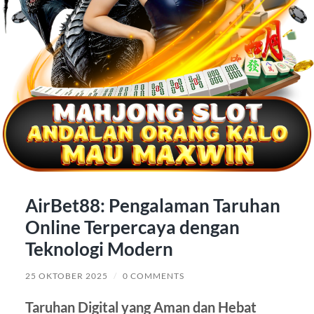
AirBet88: Pengalaman Taruhan
Online Terpercaya dengan
Teknologi Modern
25 OKTOBER 2025
/
0 COMMENTS
Taruhan Digital yang Aman dan Hebat