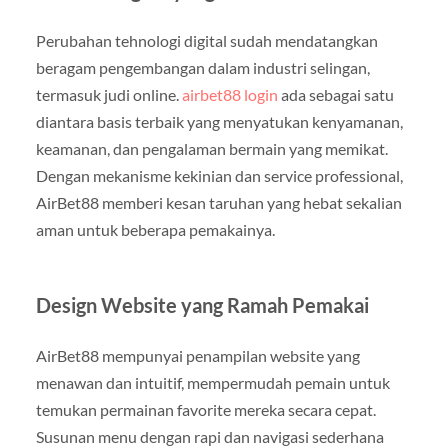
Perubahan tehnologi digital sudah mendatangkan
beragam pengembangan dalam industri selingan,
termasuk judi online.
airbet88 login
ada sebagai satu
diantara basis terbaik yang menyatukan kenyamanan,
keamanan, dan pengalaman bermain yang memikat.
Dengan mekanisme kekinian dan service professional,
AirBet88 memberi kesan taruhan yang hebat sekalian
aman untuk beberapa pemakainya.
Design Website yang Ramah Pemakai
AirBet88 mempunyai penampilan website yang
menawan dan intuitif, mempermudah pemain untuk
temukan permainan favorite mereka secara cepat.
Susunan menu dengan rapi dan navigasi sederhana