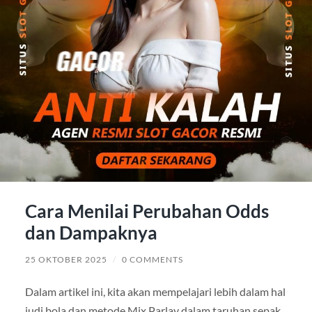
Cara Menilai Perubahan Odds
dan Dampaknya
25 OKTOBER 2025
/
0 COMMENTS
Dalam artikel ini, kita akan mempelajari lebih dalam hal
judi bola dan metode Mix Parlay dalam taruhan sepak