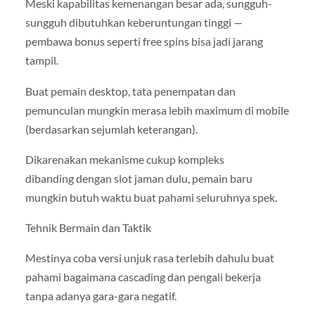
Meski kapabilitas kemenangan besar ada, sungguh-
sungguh dibutuhkan keberuntungan tinggi —
pembawa bonus seperti free spins bisa jadi jarang
tampil.
Buat pemain desktop, tata penempatan dan
pemunculan mungkin merasa lebih maximum di mobile
(berdasarkan sejumlah keterangan).
Dikarenakan mekanisme cukup kompleks
dibanding dengan slot jaman dulu, pemain baru
mungkin butuh waktu buat pahami seluruhnya spek.
Tehnik Bermain dan Taktik
Mestinya coba versi unjuk rasa terlebih dahulu buat
pahami bagaimana cascading dan pengali bekerja
tanpa adanya gara-gara negatif.