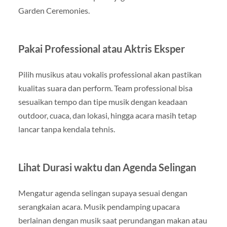
Garden Ceremonies.
Pakai Professional atau Aktris Eksper
Pilih musikus atau vokalis professional akan pastikan
kualitas suara dan perform. Team professional bisa
sesuaikan tempo dan tipe musik dengan keadaan
outdoor, cuaca, dan lokasi, hingga acara masih tetap
lancar tanpa kendala tehnis.
Lihat Durasi waktu dan Agenda Selingan
Mengatur agenda selingan supaya sesuai dengan
serangkaian acara. Musik pendamping upacara
berlainan dengan musik saat perundangan makan atau