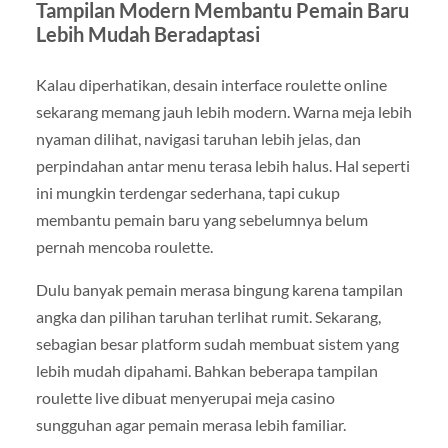
Tampilan Modern Membantu Pemain Baru
Lebih Mudah Beradaptasi
Kalau diperhatikan, desain interface roulette online
sekarang memang jauh lebih modern. Warna meja lebih
nyaman dilihat, navigasi taruhan lebih jelas, dan
perpindahan antar menu terasa lebih halus. Hal seperti
ini mungkin terdengar sederhana, tapi cukup
membantu pemain baru yang sebelumnya belum
pernah mencoba roulette.
Dulu banyak pemain merasa bingung karena tampilan
angka dan pilihan taruhan terlihat rumit. Sekarang,
sebagian besar platform sudah membuat sistem yang
lebih mudah dipahami. Bahkan beberapa tampilan
roulette live dibuat menyerupai meja casino
sungguhan agar pemain merasa lebih familiar.