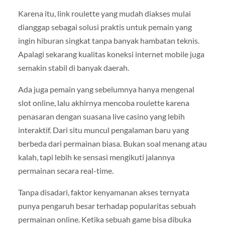
Karena itu, link roulette yang mudah diakses mulai
dianggap sebagai solusi praktis untuk pemain yang
ingin hiburan singkat tanpa banyak hambatan teknis.
Apalagi sekarang kualitas koneksi internet mobile juga
semakin stabil di banyak daerah.
Ada juga pemain yang sebelumnya hanya mengenal
slot online, lalu akhirnya mencoba roulette karena
penasaran dengan suasana live casino yang lebih
interaktif. Dari situ muncul pengalaman baru yang
berbeda dari permainan biasa. Bukan soal menang atau
kalah, tapi lebih ke sensasi mengikuti jalannya
permainan secara real-time.
Tanpa disadari, faktor kenyamanan akses ternyata
punya pengaruh besar terhadap popularitas sebuah
permainan online. Ketika sebuah game bisa dibuka