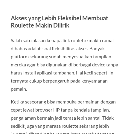
Akses yang Lebih Fleksibel Membuat
Roulette Makin Dilirik
Salah satu alasan kenapa link roulette makin ramai
dibahas adalah soal fleksibilitas akses. Banyak
platform sekarang sudah menyesuaikan tampilan
mereka agar bisa digunakan di berbagai device tanpa
harus install aplikasi tambahan. Hal kecil seperti ini
ternyata cukup berpengaruh pada kenyamanan
pemain.
Ketika seseorang bisa membuka permainan dengan
cepat lewat browser HP tanpa kendala tampilan,
pengalaman bermain jadi terasa lebih santai. Tidak
sedikit juga yang merasa roulette sekarang lebih
“ringan” dibanding bayangan lama mereka tentang