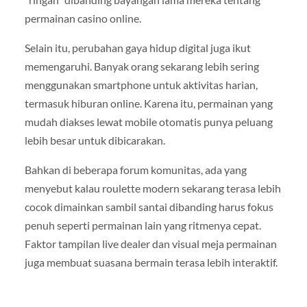
permainan casino online.
Selain itu, perubahan gaya hidup digital juga ikut
memengaruhi. Banyak orang sekarang lebih sering
menggunakan smartphone untuk aktivitas harian,
termasuk hiburan online. Karena itu, permainan yang
mudah diakses lewat mobile otomatis punya peluang
lebih besar untuk dibicarakan.
Bahkan di beberapa forum komunitas, ada yang
menyebut kalau roulette modern sekarang terasa lebih
cocok dimainkan sambil santai dibanding harus fokus
penuh seperti permainan lain yang ritmenya cepat.
Faktor tampilan live dealer dan visual meja permainan
juga membuat suasana bermain terasa lebih interaktif.