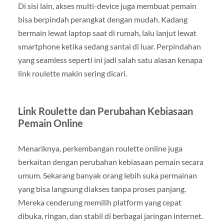
Di sisi lain, akses multi-device juga membuat pemain
bisa berpindah perangkat dengan mudah. Kadang
bermain lewat laptop saat di rumah, lalu lanjut lewat
smartphone ketika sedang santai di luar. Perpindahan
yang seamless seperti ini jadi salah satu alasan kenapa
link roulette makin sering dicari.
Link Roulette dan Perubahan Kebiasaan
Pemain Online
Menariknya, perkembangan roulette online juga
berkaitan dengan perubahan kebiasaan pemain secara
umum. Sekarang banyak orang lebih suka permainan
yang bisa langsung diakses tanpa proses panjang.
Mereka cenderung memilih platform yang cepat
dibuka, ringan, dan stabil di berbagai jaringan internet.