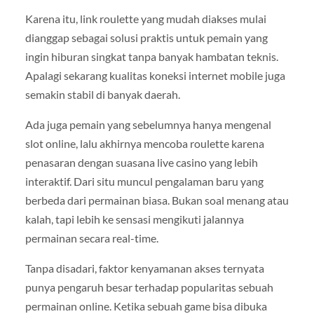
Karena itu, link roulette yang mudah diakses mulai
dianggap sebagai solusi praktis untuk pemain yang
ingin hiburan singkat tanpa banyak hambatan teknis.
Apalagi sekarang kualitas koneksi internet mobile juga
semakin stabil di banyak daerah.
Ada juga pemain yang sebelumnya hanya mengenal
slot online, lalu akhirnya mencoba roulette karena
penasaran dengan suasana live casino yang lebih
interaktif. Dari situ muncul pengalaman baru yang
berbeda dari permainan biasa. Bukan soal menang atau
kalah, tapi lebih ke sensasi mengikuti jalannya
permainan secara real-time.
Tanpa disadari, faktor kenyamanan akses ternyata
punya pengaruh besar terhadap popularitas sebuah
permainan online. Ketika sebuah game bisa dibuka