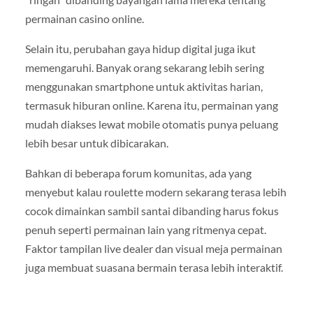
permainan casino online.
Selain itu, perubahan gaya hidup digital juga ikut
memengaruhi. Banyak orang sekarang lebih sering
menggunakan smartphone untuk aktivitas harian,
termasuk hiburan online. Karena itu, permainan yang
mudah diakses lewat mobile otomatis punya peluang
lebih besar untuk dibicarakan.
Bahkan di beberapa forum komunitas, ada yang
menyebut kalau roulette modern sekarang terasa lebih
cocok dimainkan sambil santai dibanding harus fokus
penuh seperti permainan lain yang ritmenya cepat.
Faktor tampilan live dealer dan visual meja permainan
juga membuat suasana bermain terasa lebih interaktif.