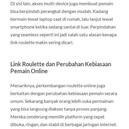
Di sisi lain, akses multi-device juga membuat pemain
bisa berpindah perangkat dengan mudah. Kadang
bermain lewat laptop saat di rumah, lalu lanjut lewat
smartphone ketika sedang santai di luar. Perpindahan
yang seamless seperti ini jadi salah satu alasan kenapa
link roulette makin sering dicari.
Link Roulette dan Perubahan Kebiasaan
Pemain Online
Menariknya, perkembangan roulette online juga
berkaitan dengan perubahan kebiasaan pemain secara
umum. Sekarang banyak orang lebih suka permainan
yang bisa langsung diakses tanpa proses panjang.
Mereka cenderung memilih platform yang cepat
dibuka, ringan, dan stabil di berbagai jaringan internet.