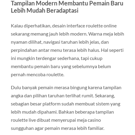
Tampilan Modern Membantu Pemain Baru
Lebih Mudah Beradaptasi
Kalau diperhatikan, desain interface roulette online
sekarang memang jauh lebih modern. Warna meja lebih
nyaman dilihat, navigasi taruhan lebih jelas, dan
perpindahan antar menu terasa lebih halus. Hal seperti
ini mungkin terdengar sederhana, tapi cukup
membantu pemain baru yang sebelumnya belum
pernah mencoba roulette.
Dulu banyak pemain merasa bingung karena tampilan
angka dan pilihan taruhan terlihat rumit. Sekarang,
sebagian besar platform sudah membuat sistem yang
lebih mudah dipahami. Bahkan beberapa tampilan
roulette live dibuat menyerupai meja casino
sungguhan agar pemain merasa lebih familiar.