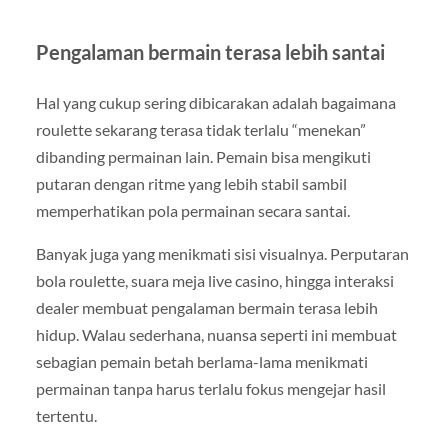
Pengalaman bermain terasa lebih santai
Hal yang cukup sering dibicarakan adalah bagaimana
roulette sekarang terasa tidak terlalu “menekan”
dibanding permainan lain. Pemain bisa mengikuti
putaran dengan ritme yang lebih stabil sambil
memperhatikan pola permainan secara santai.
Banyak juga yang menikmati sisi visualnya. Perputaran
bola roulette, suara meja live casino, hingga interaksi
dealer membuat pengalaman bermain terasa lebih
hidup. Walau sederhana, nuansa seperti ini membuat
sebagian pemain betah berlama-lama menikmati
permainan tanpa harus terlalu fokus mengejar hasil
tertentu.