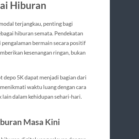
ai Hiburan
dal terjangkau, penting bagi
bagai hiburan semata. Pendekatan
pengalaman bermain secara positif
emberikan kesenangan ringan, bukan
lot depo 5K dapat menjadi bagian dari
 menikmati waktu luang dengan cara
ain dalam kehidupan sehari-hari.
iburan Masa Kini