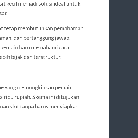
it kecil menjadi solusi ideal untuk
ar.
slot tetap membutuhkan pemahaman
aman, dan bertanggung jawab.
u pemain baru memahami cara
bih bijak dan terstruktur.
line yang memungkinkan pemain
ribu rupiah. Skema ini ditujukan
nan slot tanpa harus menyiapkan