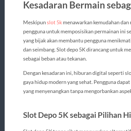
Kesadaran Bermain sebag
Meskipun
slot 5k
menawarkan kemudahan dan mo
pengguna untuk memposisikan permainan ini se
yang bijak akan membantu pengguna menikmati 
dan seimbang. Slot depo 5K dirancang untuk m
sebagai beban atau tekanan.
Dengan kesadaran ini, hiburan digital seperti s
gaya hidup modern yang sehat. Pengguna dapat
yang menyenangkan tanpa mengorbankan aspek l
Slot Depo 5K sebagai Pilihan H