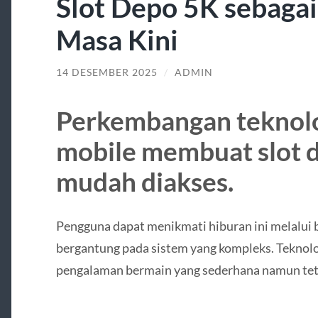
Slot Depo 5K sebagai
Masa Kini
14 DESEMBER 2025
/
ADMIN
Perkembangan teknolo
mobile membuat slot 
mudah diakses.
Pengguna dapat menikmati hiburan ini melalui 
bergantung pada sistem yang kompleks. Teknol
pengalaman bermain yang sederhana namun tet