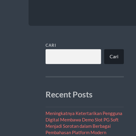
CARI
Cari
Recent Posts
Meningkatnya Ketertarikan Pengguna
Digital Membawa Demo Slot PG Soft
Menjadi Sorotan dalam Berbagai
Pembahasan Platform Modern