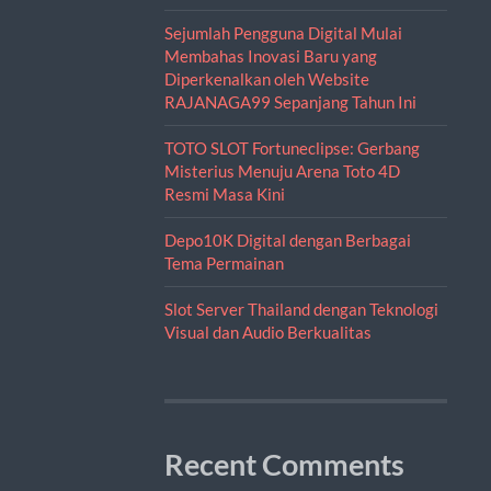
Sejumlah Pengguna Digital Mulai
Membahas Inovasi Baru yang
Diperkenalkan oleh Website
RAJANAGA99 Sepanjang Tahun Ini
TOTO SLOT Fortuneclipse: Gerbang
Misterius Menuju Arena Toto 4D
Resmi Masa Kini
Depo10K Digital dengan Berbagai
Tema Permainan
Slot Server Thailand dengan Teknologi
Visual dan Audio Berkualitas
Recent Comments