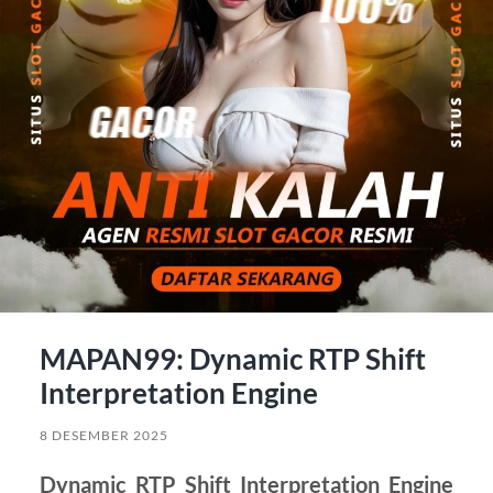
MAPAN99: Dynamic RTP Shift
Interpretation Engine
8 DESEMBER 2025
Dynamic RTP Shift Interpretation Engine