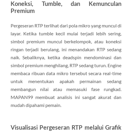
Koneksi, Tumble, dan Kemunculan
Premium
Pergeseran RTP terlihat dari pola mikro yang muncul di
layar. Ketika tumble kecil mulai terjadi lebih sering,
simbol premium muncul berkelompok, atau koneksi
ringan terjadi berulang, ini menandakan RTP sedang
naik. Sebaliknya, ketika deadspin mendominasi dan
simbol premium menghilang, RTP sedang turun. Engine
membaca ribuan data mikro tersebut secara real-time
untuk menentukan apakah permainan sedang
membangun nilai atau memasuki fase rungkad.
MAPAN99 membuat analisis ini sangat akurat dan
mudah dipahami pemain.
Visualisasi Pergeseran RTP melalui Grafik