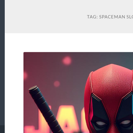
TAG:
SPACEMAN SL