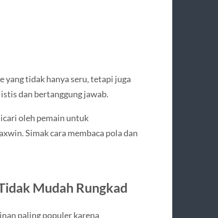
yang tidak hanya seru, tetapi juga
listis dan bertanggung jawab.
dicari oleh pemain untuk
xwin. Simak cara membaca pola dan
 Tidak Mudah Rungkad
inan paling populer karena