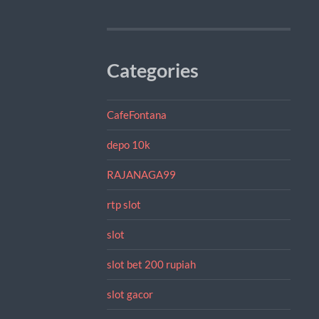
Categories
CafeFontana
depo 10k
RAJANAGA99
rtp slot
slot
slot bet 200 rupiah
slot gacor