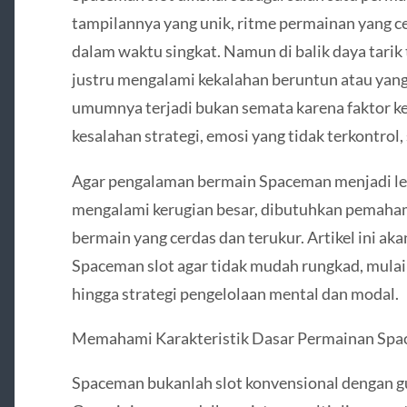
tampilannya yang unik, ritme permainan yang c
dalam waktu singkat. Namun di balik daya tarik 
justru mengalami kekalahan beruntun atau yang 
umumnya terjadi bukan semata karena faktor k
kesalahan strategi, emosi yang tidak terkontro
Agar pengalaman bermain Spaceman menjadi leb
mengalami kerugian besar, dibutuhkan pemaha
bermain yang cerdas dan terukur. Artikel ini a
Spaceman slot agar tidak mudah rungkad, mula
hingga strategi pengelolaan mental dan modal.
Memahami Karakteristik Dasar Permainan Sp
Spaceman bukanlah slot konvensional dengan gu