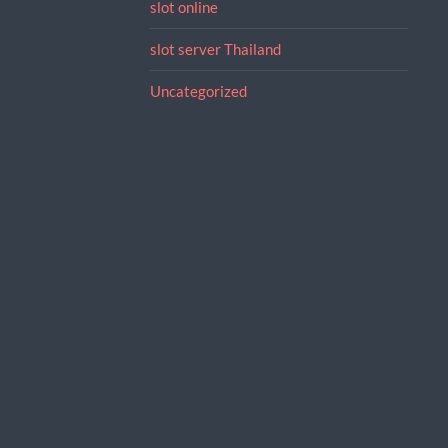
slot online
slot server Thailand
Uncategorized