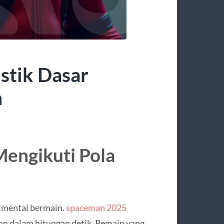
stik Dasar
n
Mengikuti Pola
h mental bermain.
spaceman 2025
an dalam hitungan detik. Pemain yang