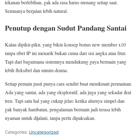
tekanan berlebihan, gak ada rasa harus menang setiap saat.
Semuanya berjalan lebih natural.
Penutup dengan Sudut Pandang Santai
Kalau dipikir-pikir, yang bikin konsep bonus new member x10
tanpa ribet IP ini menarik bukan cuma dari sisi angka atau fitur.
Tapi dari bagaimana sistemnya mendukung gaya bermain yang
lebih fleksibel dan minim drama.
Setiap pemain pasti punya cara sendiri buat menikmati permainan.
Ada yang santai, ada yang eksploratif, ada juga yang sekadar ikut
tren. Tapi satu hal yang cukup jelas: ketika alurnya simpel dan
gak banyak hambatan, pengalaman bermain jadi terasa lebih
nyaman untuk dijalani, tanpa perlu dipaksakan.
Categories:
Uncategorized