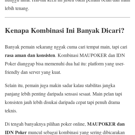
lebih tenang.
Kenapa Kombinasi Ini Banyak Dicari?
Banyak pemain sekarang nggak cuma cari tempat main, tapi cari
rasa aman dan konsisten
. Kombinasi MAUPOKER dan IDN
Poker dianggap bisa memenuhi dua hal itu: platform yang user-
friendly dan server yang kuat.
Selain itu, pemain juga makin sadar kalau stabilitas jangka
panjang lebih penting daripada sensasi sesaat. Main pelan tapi
konsisten jauh lebih disukai daripada cepat tapi penuh drama
teknis.
MAUPOKER dan
Di tengah banyaknya pilihan poker online,
IDN Poker
muncul sebagai kombinasi yang sering dibicarakan