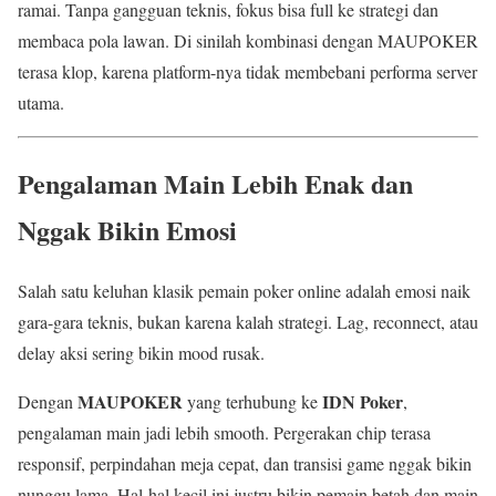
ramai. Tanpa gangguan teknis, fokus bisa full ke strategi dan
membaca pola lawan. Di sinilah kombinasi dengan MAUPOKER
terasa klop, karena platform-nya tidak membebani performa server
utama.
Pengalaman Main Lebih Enak dan
Nggak Bikin Emosi
Salah satu keluhan klasik pemain poker online adalah emosi naik
gara-gara teknis, bukan karena kalah strategi. Lag, reconnect, atau
delay aksi sering bikin mood rusak.
MAUPOKER
IDN Poker
Dengan
yang terhubung ke
,
pengalaman main jadi lebih smooth. Pergerakan chip terasa
responsif, perpindahan meja cepat, dan transisi game nggak bikin
nunggu lama. Hal-hal kecil ini justru bikin pemain betah dan main