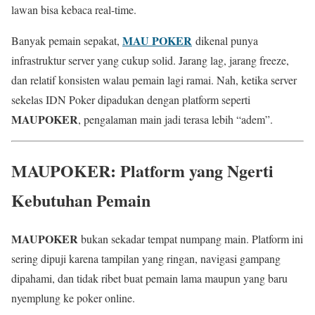
lawan bisa kebaca real-time.
MAU POKER
Banyak pemain sepakat,
dikenal punya
infrastruktur server yang cukup solid. Jarang lag, jarang freeze,
dan relatif konsisten walau pemain lagi ramai. Nah, ketika server
sekelas IDN Poker dipadukan dengan platform seperti
MAUPOKER
, pengalaman main jadi terasa lebih “adem”.
MAUPOKER: Platform yang Ngerti
Kebutuhan Pemain
MAUPOKER
bukan sekadar tempat numpang main. Platform ini
sering dipuji karena tampilan yang ringan, navigasi gampang
dipahami, dan tidak ribet buat pemain lama maupun yang baru
nyemplung ke poker online.