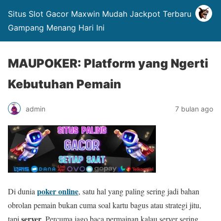
Situs Slot Gacor Maxwin Mudah Jackpot Terbaru
Gampang Menang Hari Ini
MAUPOKER: Platform yang Ngerti
Kebutuhan Pemain
admin
7 bulan ago
poker online
Di dunia
, satu hal yang paling sering jadi bahan
obrolan pemain bukan cuma soal kartu bagus atau strategi jitu,
server
tapi
. Percuma jago baca permainan kalau server sering