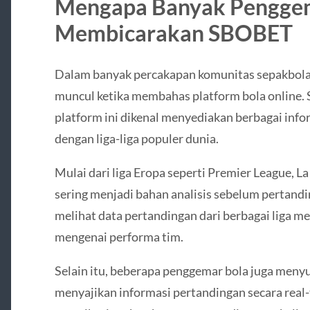
Mengapa Banyak Pengge
Membicarakan SBOBET
Dalam banyak percakapan komunitas sepakbola 
muncul ketika membahas platform bola online. 
platform ini dikenal menyediakan berbagai info
dengan liga-liga populer dunia.
Mulai dari liga Eropa seperti Premier League, La
sering menjadi bahan analisis sebelum pertandi
melihat data pertandingan dari berbagai liga m
mengenai performa tim.
Selain itu, beberapa penggemar bola juga menyu
menyajikan informasi pertandingan secara real