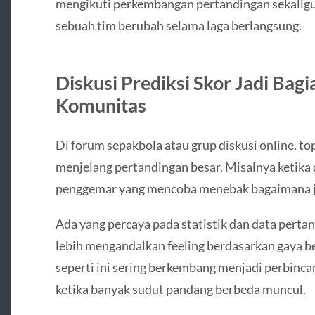
mengikuti perkembangan pertandingan sekali
sebuah tim berubah selama laga berlangsung.
Diskusi Prediksi Skor Jadi Bag
Komunitas
Di forum sepakbola atau grup diskusi online, to
menjelang pertandingan besar. Misalnya ketika
penggemar yang mencoba menebak bagaimana j
Ada yang percaya pada statistik dan data perta
lebih mengandalkan feeling berdasarkan gaya be
seperti ini sering berkembang menjadi perbinc
ketika banyak sudut pandang berbeda muncul.