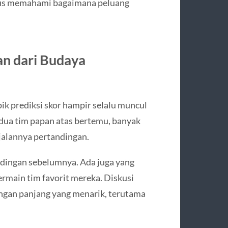
gus memahami bagaimana peluang
ian dari Budaya
pik prediksi skor hampir selalu muncul
 dua tim papan atas bertemu, banyak
alannya pertandingan.
ndingan sebelumnya. Ada juga yang
rmain tim favorit mereka. Diskusi
angan panjang yang menarik, terutama