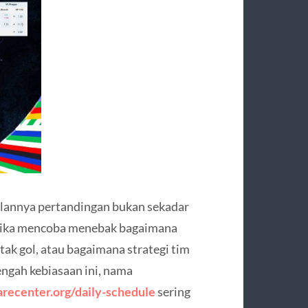
alannya pertandingan bukan sekadar
ketika mencoba menebak bagaimana
tak gol, atau bagaimana strategi tim
ngah kebiasaan ini, nama
ecenter.org/daily-schedule
sering