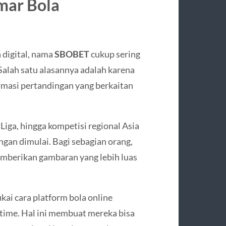
mar Bola
digital, nama
SBOBET
cukup sering
Salah satu alasannya adalah karena
rmasi pertandingan yang berkaitan
 Liga, hingga kompetisi regional Asia
ngan dimulai. Bagi sebagian orang,
emberikan gambaran yang lebih luas
kai cara platform bola online
-time. Hal ini membuat mereka bisa