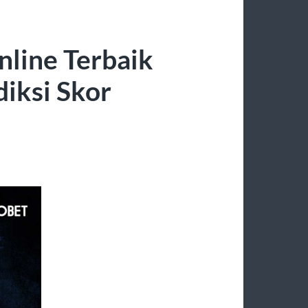
nline Terbaik
iksi Skor