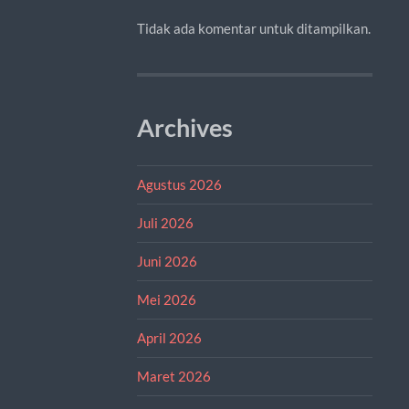
Tidak ada komentar untuk ditampilkan.
Archives
Agustus 2026
Juli 2026
Juni 2026
Mei 2026
April 2026
Maret 2026