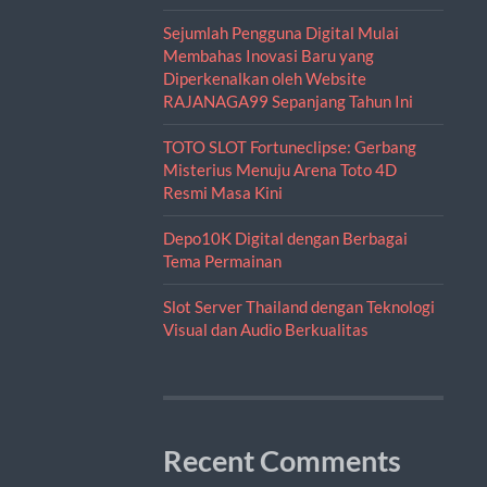
Sejumlah Pengguna Digital Mulai
Membahas Inovasi Baru yang
Diperkenalkan oleh Website
RAJANAGA99 Sepanjang Tahun Ini
TOTO SLOT Fortuneclipse: Gerbang
Misterius Menuju Arena Toto 4D
Resmi Masa Kini
Depo10K Digital dengan Berbagai
Tema Permainan
Slot Server Thailand dengan Teknologi
Visual dan Audio Berkualitas
Recent Comments